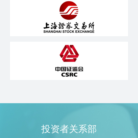
投资者关系部