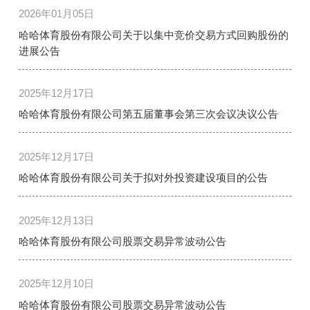
2026年01月05日
哈哈体育股份有限公司关于以集中竞价交易方式回购股份的
进展公告
2025年12月17日
哈哈体育股份有限公司第五届董事会第三次会议决议公告
2025年12月17日
哈哈体育股份有限公司关于拟对外投资建设项目的公告
2025年12月13日
哈哈体育股份有限公司股票交易异常波动公告
2025年12月10日
哈哈体育股份有限公司股票交易异常波动公告