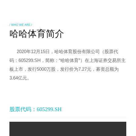
/ WHO WE ARE /
哈哈体育简介
2020年12月15日，哈哈体育股份有限公司（股票代
码：605299.SH，简称：“哈哈体育”）在上海证券交易所主
板上市，
发行5000万股，发行价为7.27元，募资总额为
3.64亿元。
股票代码：605299.SH