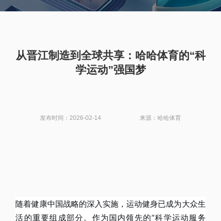
从晋江制造到全球共享：哈哈体育的“科
学运动”强国梦
发布时间：2026-02-14
来源：哈哈体育
随着健康中国战略的深入实施，运动健身已成为大众生
活的重要组成部分。作为国内领先的“科学运动服务